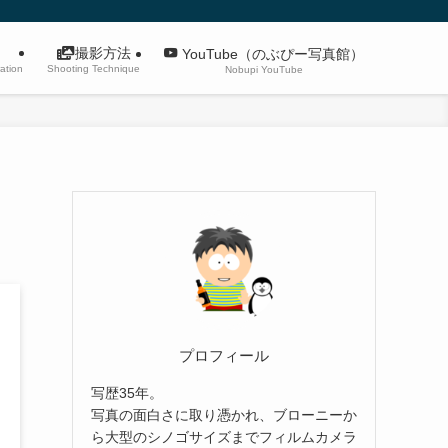
撮影方法
YouTube（のぶぴー写真館）
ation
Shooting Technique
Nobupi YouTube
プロフィール
写歴35年。
写真の面白さに取り憑かれ、ブローニーか
ら大型のシノゴサイズまでフィルムカメラ